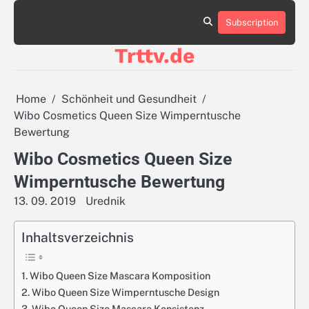
Skip
to
Subscription
Sitemap
content
Trttv.de
Home
Schönheit und Gesundheit
Wibo Cosmetics Queen Size Wimperntusche
Bewertung
Wibo Cosmetics Queen Size
Wimperntusche Bewertung
13. 09. 2019
Urednik
Inhaltsverzeichnis
Wibo Queen Size Mascara Komposition
Wibo Queen Size Wimperntusche Design
Wibo Queen Size Mascara Konsistenz